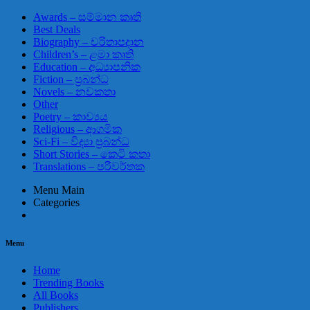
Awards – සම්මාන කෘති
Best Deals
Biography – චරිතාපදාන
Children’s – ළමා කෘති
Education – අධ්‍යාපනික
Fiction – ප්‍රබන්ධ
Novels – නවකතා
Other
Poetry – කාව්‍යය
Religious – ආගමික
Sci-Fi – විද්‍යා ප්‍රබන්ධ
Short Stories – කෙටි කතා
Translations – පරිවර්තක
Menu Main
Categories
Menu
Home
Trending Books
All Books
Publishers