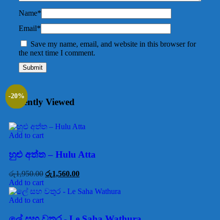
Name
*
Email
*
Save my name, email, and website in this browser for
the next time I comment.
-20%
-25%
-20%
-20%
-20%
Recently Viewed
Add to cart
හුළු අත්ත – Hulu Atta
රු
1,950.00
රු
1,560.00
Add to cart
Add to cart
ලේ සහ වතුර - Le Saha Wathura