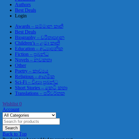
Authors
Best Deals
Login
Awards – සම්මාන කෘති
Best Deals
Biography – චරිතාපදාන
Children’s – ළමා කෘති
Education – අධ්‍යාපනික
Fiction – ප්‍රබන්ධ
Novels – නවකතා
Other
Poetry – කාව්‍යය
Religious – ආගමික
Sci-Fi – විද්‍යා ප්‍රබන්ධ
Short Stories – කෙටි කතා
Translations – පරිවර්තක
Wishlist
0
Account
Back to Top