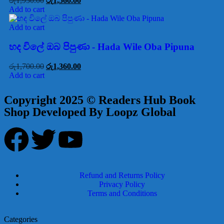
රු
1,950.00
රු
1,560.00
Add to cart
Add to cart
හද විලේ ඔබ පිපුණා - Hada Wile Oba Pipuna
රු
1,700.00
රු
1,360.00
Add to cart
Copyright 2025 © Readers Hub Book
Shop Developed By Loopz Global
Refund and Returns Policy
Privacy Policy
Terms and Conditions
Categories