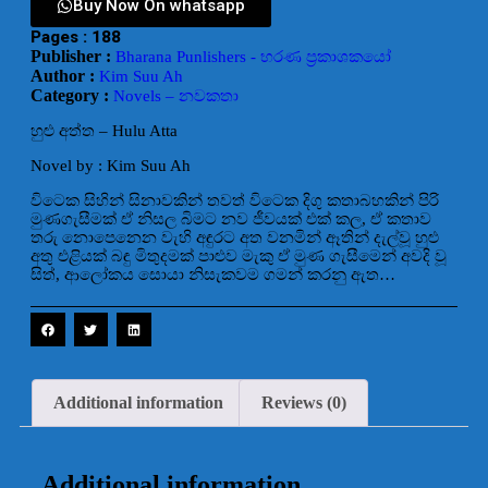
Buy Now On whatsapp
Pages : 188
Publisher :
Bharana Punlishers - භරණ ප්‍රකාශකයෝ
Author :
Kim Suu Ah
Category :
Novels – නවකතා
හුළු අත්ත – Hulu Atta
Novel by : Kim Suu Ah
විටෙක සිහින් සිනාවකින් තවත් විටෙක දිගු කතාබහකින් පිරි
මුණගැසීමක් ඒ නිසල බිමට නව ජීවයක් එක් කල, ඒ කතාව
තරු නොපෙනෙන වැහි අඳුරට අත වනමින් ඈතින් දැල්වූ හුළු
අතු එළියක් බඳු මිතුදමක් පාළුව මැකු ඒ මුණ ගැසීමෙන් අවදි වූ
සිත්, ආලෝකය සොයා නිසැකවම ගමන් කරනු ඇත…
Additional information
Reviews (0)
Additional information