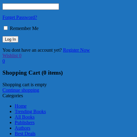
Forget Password?
Remember Me
You dont have an account yet?
Register Now
Wishlist
0
0
Shopping Cart
(0 items)
Shopping cart is empty
Continue shopping
Categories
Home
Trending Books
All Books
Publishers
Authors
Best Deals