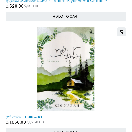
ආදරෙයි කියන්නම ඕනෙද ?- Adarei Kiyannama Oneda ?
රු
520.00
රු
650.00
ADD TO CART
-20%
හුළු අත්ත – Hulu Atta
රු
1,560.00
රු
1,950.00