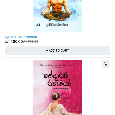
-20%
රුද්‍රාක්ෂ - Rudraksha
රු
1,400.00
රු
1,750.00
ADD TO CART