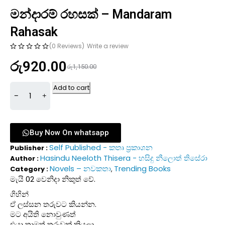
මන්දාරම් රහසක් – Mandaram
Rahasak
(0 Reviews)
Write a review
රු
920.00
රු
1,150.00
Add to cart
Buy Now On whatsapp
Self Published - කතෘ ප්‍රකාශන
Publisher :
Hasindu Neeloth Thisera - හසිදු නීලොත් තිසේරා
Author :
Novels – නවකතා
Trending Books
Category :
,
මැයි 02 වෙනිදා නිකුත් වේ.
ගිහින්
ඒ ලස්සන තරුවට කියන්න.
මට අයිති නොවුණත්
එයා තාමත් තරුවක් කියලා.