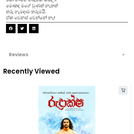
මොකද මගේ වුණත් නැතත්
තරු හැමදාම තරුමයි.
ඒක වෙනස් වෙන්නේ නෑ!
Reviews
Recently Viewed