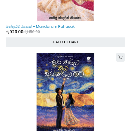
-20%
මන්දාරම් රහසක් - Mandaram Rahasak
රු
920.00
රු
1,150.00
ADD TO CART