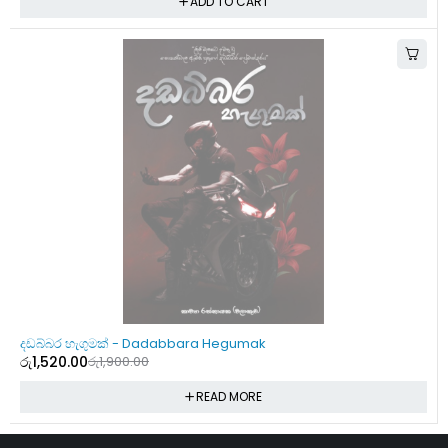
ADD TO CART
SOLD OUT
දඩබ්බර හැගුමක් - Dadabbara Hegumak
රු
1,520.00
රු
1,900.00
READ MORE