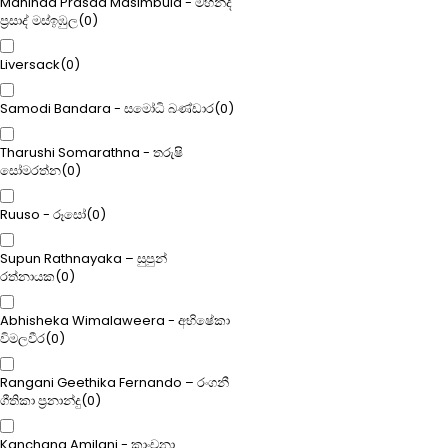
Mahinda Prasad Masimbula - මහින්ද
ප්‍රසාද් මස්ඉඹුල
(
0
)
Liversack
(
0
)
Samodi Bandara - සමෝධි බණ්ඩාර
(
0
)
Tharushi Somarathna - තරුෂි
සෝමරත්න
(
0
)
Ruuso - රූසෝ
(
0
)
Supun Rathnayaka – සුපුන්
රත්නායක
(
0
)
Abhisheka Wimalaweera - අභිෂේකා
විමලවීර
(
0
)
Rangani Geethika Fernando – රංගනී
ගීතිකා ප්‍රනාන්දු
(
0
)
Kanchana Amilani - කාංචනා