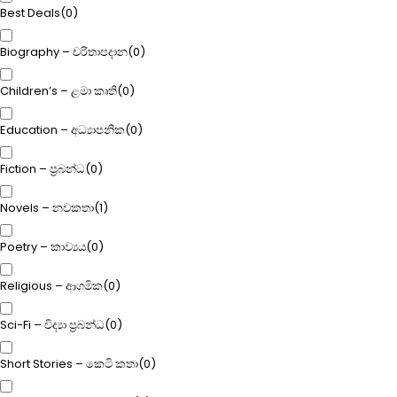
Best Deals
(
0
)
Biography – චරිතාපදාන
(
0
)
Children’s – ළමා කෘති
(
0
)
Education – අධ්‍යාපනික
(
0
)
Fiction – ප්‍රබන්ධ
(
0
)
Novels – නවකතා
(
1
)
Poetry – කාව්‍යය
(
0
)
Religious – ආගමික
(
0
)
Sci-Fi – විද්‍යා ප්‍රබන්ධ
(
0
)
Short Stories – කෙටි කතා
(
0
)