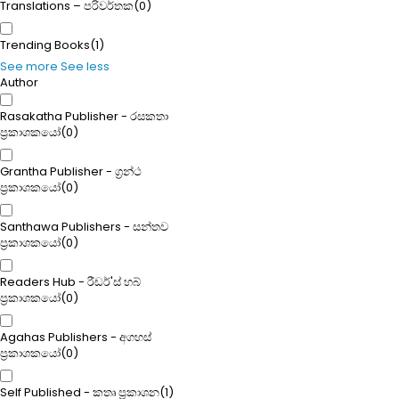
Translations – පරිවර්තක
(
0
)
Trending Books
(
1
)
See more
See less
Author
Rasakatha Publisher - රසකතා
ප්‍රකාශකයෝ
(
0
)
Grantha Publisher - ග්‍රන්ථ
ප්‍රකාශකයෝ
(
0
)
Santhawa Publishers - සන්තව
ප්‍රකාශකයෝ
(
0
)
Readers Hub - රීඩර්'ස් හබ්
ප්‍රකාශකයෝ
(
0
)
Agahas Publishers - අගහස්
ප්‍රකාශකයෝ
(
0
)
Self Published - කතෘ ප්‍රකාශන
(
1
)