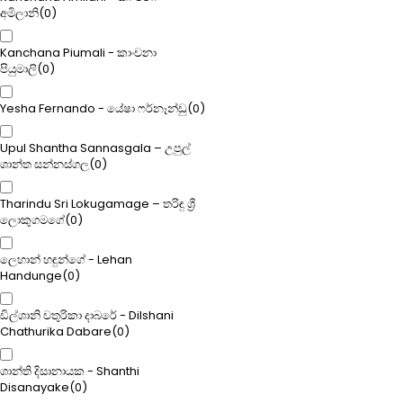
අමිලානි
(
0
)
Kanchana Piumali - කාංචනා
පියුමාලි
(
0
)
Yesha Fernando - යේෂා ෆර්නෑන්ඩු
(
0
)
Upul Shantha Sannasgala – උපුල්
ශාන්ත සන්නස්ගල
(
0
)
Tharindu Sri Lokugamage – තරිඳු ශ්‍රී
ලොකුගමගේ
(
0
)
ලෙහාන් හඳුන්ගේ - Lehan
Handunge
(
0
)
ඩිල්ශානි චතුරිකා දාබරේ - Dilshani
Chathurika Dabare
(
0
)
ශාන්ති දිසානායක - Shanthi
Disanayake
(
0
)