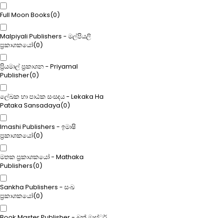
Full Moon Books
(
0
)
Malpiyali Publishers - මල්පියලි
ප්‍රකාශකයෝ
(
0
)
ප්‍රියමාල් ප්‍රකාශන - Priyamal
Publisher
(
0
)
ලේඛක හා පාඨක සංසදය - Lekaka Ha
Pataka Sansadaya
(
0
)
Imashi Publishers - ඉමාෂි
ප්‍රකාශකයෝ
(
0
)
මතක ප්‍රකාශකයෝ - Mathaka
Publishers
(
0
)
Sankha Publishers - සංඛ
ප්‍රකාශකයෝ
(
0
)
Book Master Publisher - බුක් මාස්ටර්