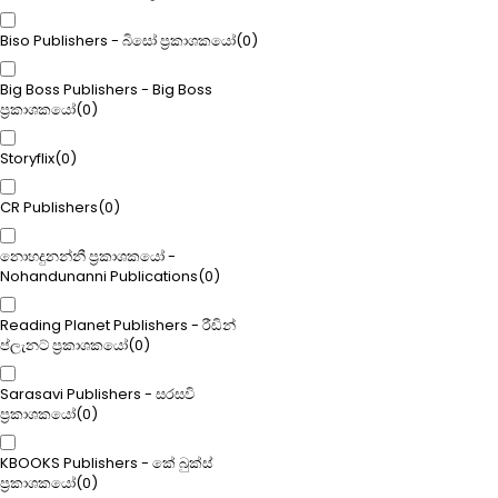
Biso Publishers - බිසෝ ප්‍රකාශකයෝ
(
0
)
Big Boss Publishers - Big Boss
ප්‍රකාශකයෝ
(
0
)
Storyflix
(
0
)
CR Publishers
(
0
)
නොහදුනන්නී ප්‍රකාශකයෝ -
Nohandunanni Publications
(
0
)
Reading Planet Publishers - රීඩින්
ප්ලැනට් ප්‍රකාශකයෝ
(
0
)
Sarasavi Publishers - සරසවි
ප්‍රකාශකයෝ
(
0
)
KBOOKS Publishers - කේ බුක්ස්
ප්‍රකාශකයෝ
(
0
)