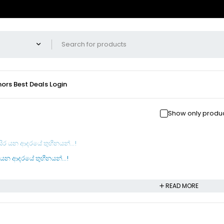
hors
Best Deals
Login
Show only produc
ර යන ආදරයේ තුහීනයන්…!
READ MORE