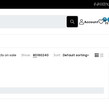
0
Account
ts on sale
Show:
80
160
240
Sort
Default sorting