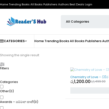
Home
Trending Books
All Books
Publishers
Authors
Best Deals
Login
CATEGORIES
Home
Trending Books
All Books
Publishers
Aut
Showing the single result
Filters
SOLD OUT
Chemistry of Love – විසි
රු
1,200.00
රු
1,499.00
Categories
Other
(
0
)
Awards – සම්මාන කෘති
(
0
)