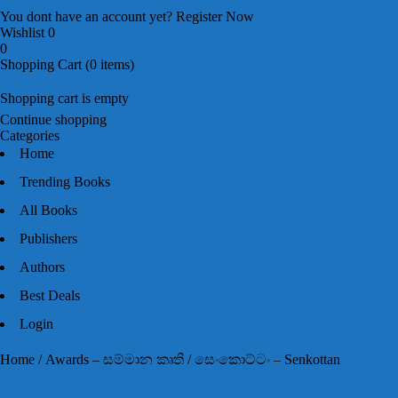
You dont have an account yet?
Register Now
Wishlist
0
0
Shopping Cart
(0 items)
Shopping cart is empty
Continue shopping
Categories
Home
Trending Books
All Books
Publishers
Authors
Best Deals
Login
Home
/
Awards – සම්මාන කෘති
/ සෙංකොට්ටං – Senkottan
Sold out