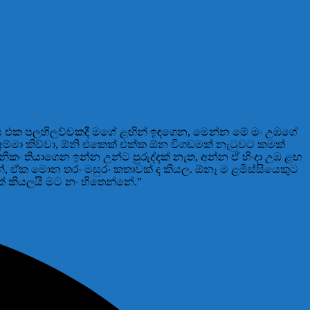
 ඔය එක පලහිලව්වකදී මගේ ළඟින් ඉඳගෙන, මෙන්න මේ මං උඹගේ
ම්මා කිව්වා, ඕනි එකෙක් එක්ක ඕන විගඩමක් නැටුවට කමක්
 නිකං තියාගෙන ඉන්න උන්ට පුරුද්දක් නැත, අන්න ඒ හිංදා උඹ ළඟ
 ඒක මොන තරං මසුරං කතාවක් ද කියල. ඕනෑ ම ළමිස්සියෙකුට
් කියලයි මට නං හිතෙන්නේ.”