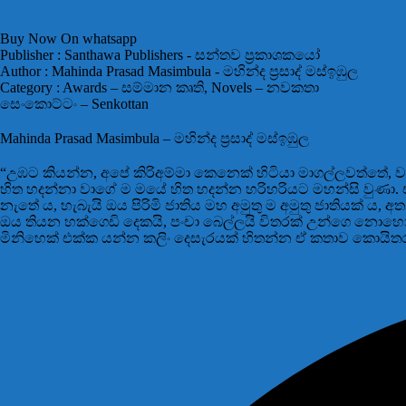
Buy Now On whatsapp
Publisher :
Santhawa Publishers - සන්තව ප්‍රකාශකයෝ
Author :
Mahinda Prasad Masimbula - මහින්ද ප්‍රසාද් මස්ඉඹුල
Category :
Awards – සම්මාන කෘති
,
Novels – නවකතා
සෙංකොට්ටං – Senkottan
Mahinda Prasad Masimbula – මහින්ද ප්‍රසාද් මස්ඉඹුල
“උඹට කියන්න, අපේ කිරිඅම්මා කෙනෙක් හිටියා මාගල්ලවත්තේ,
හිත හදන්නා වාගේ ම මයේ හිත හදන්න හරිහරියට මහන්සි වුණා. 
නැතේ ය, හැබැයි ඔය පිරිමි ජාතිය මහ අමුතු ම අමුතු ජාතියක් ය,
ඔය තියන හක්ගෙඩි දෙකයි, පංචා බෙල්ලයි විතරක් උන්ගෙ නොහ
මිනිහෙක් එක්ක යන්න කලිං දෙසැරයක් හිතන්න ඒ කතාව කොයිතර