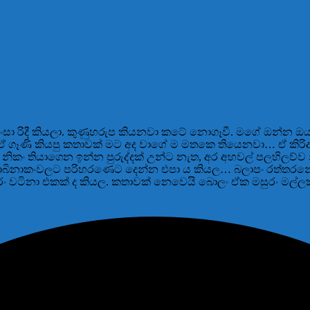
 වංසා රිදී කියලා. කුණුහරුප කියනවා කටේ නොගෑවී. මගේ ඔන්න
ඒ ගෑණි කියපු කතාවක් මට අද වාගේ ම මතකෙ තියෙනවා… ඒ කිරිඅ
 අත නිකං තියාගෙන ඉන්න පුරුද්දක් උන්ට නැත, අර අහවල් පලහිලව්ව
ොබිනාකංවලට පරිහරණෙට දෙන්න එපා ය කියල… බලාපං රත්තරනේ,
ං වටිනා එකක් ද කියල. කතාවක් නෙවෙයි බොලං ඒක මසුරං මල්ලක