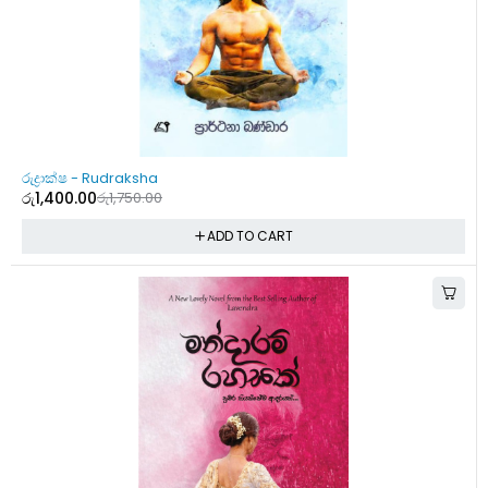
-20%
රුද්‍රාක්ෂ - Rudraksha
රු
1,400.00
රු
1,750.00
ADD TO CART