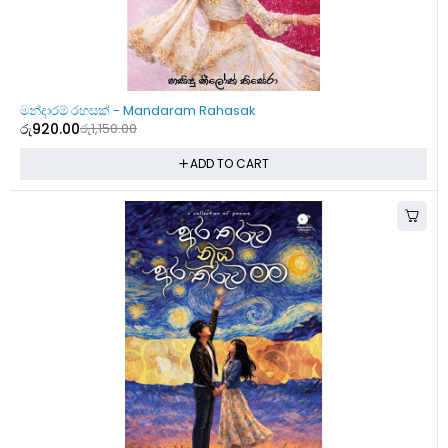
-20%
මන්දාරම් රහසක් - Mandaram Rahasak
රු
920.00
රු
1,150.00
ADD TO CART