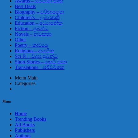
Awards – සම්මාන කෘති
Best Deals
Biography – චරිතාපදාන
Children’s – ළමා කෘති
Education – අධ්‍යාපනික
Fiction – ප්‍රබන්ධ
Novels – නවකතා
Other
Poetry – කාව්‍යය
Religious – ආගමික
Sci-Fi – විද්‍යා ප්‍රබන්ධ
Short Stories – කෙටි කතා
Translations – පරිවර්තක
Menu Main
Categories
Menu
Home
Trending Books
All Books
Publishers
Authors