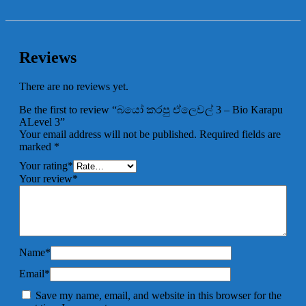
Reviews
There are no reviews yet.
Be the first to review “බයෝ කරපු ඒලෙවල් 3 – Bio Karapu
ALevel 3”
Your email address will not be published.
Required fields are
marked
*
Your rating
*
Your review
*
Name
*
Email
*
Save my name, email, and website in this browser for the