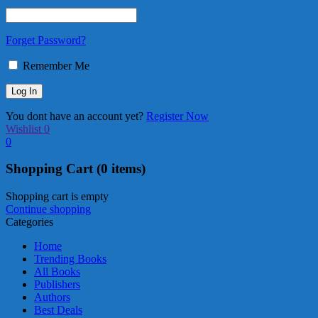
Forget Password?
Remember Me
You dont have an account yet?
Register Now
Wishlist
0
0
Shopping Cart
(0 items)
Shopping cart is empty
Continue shopping
Categories
Home
Trending Books
All Books
Publishers
Authors
Best Deals