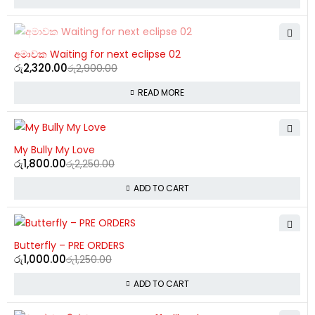
SOLD OUT
අමාවක Waiting for next eclipse 02
රු
2,320.00
රු
2,900.00
READ MORE
-20%
My Bully My Love
රු
1,800.00
රු
2,250.00
ADD TO CART
-20%
Butterfly – PRE ORDERS
රු
1,000.00
රු
1,250.00
ADD TO CART