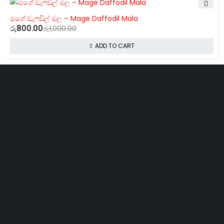
-20%
මගේ ඩැෆඩිල් මල – Mage Daffodil Mala
රු
800.00
රු
1,000.00
ADD TO CART
Copyright 2025 © Readers Hub
Book Shop Developed By Loopz
Global
Refund and Returns Policy
Privacy Policy
Terms and Conditions