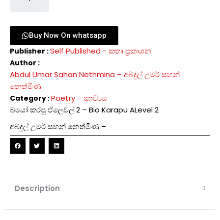
Buy Now On whatsapp
Self Published - කතෘ ප්‍රකාශන
Publisher :
Author :
Abdul Umar Sahan Nethmina – අබ්දුල් උමර් සහන්
නෙත්මිණ
Poetry – කාව්‍යය
Category :
බයෝ කරපු ඒලෙවල් 2 – Bio Karapu ALevel 2
අබ්දුල් උමර් සහන් නෙත්මිණ –
Description