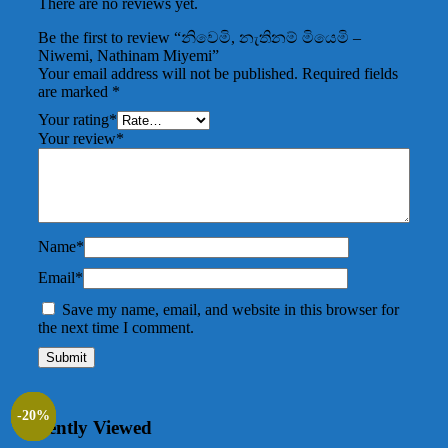
There are no reviews yet.
Be the first to review “නිවෙමි, නැතිනම් මියෙමි –
Niwemi, Nathinam Miyemi”
Your email address will not be published.
Required fields
are marked
*
Your rating
*
Your review
*
Name
*
Email
*
Save my name, email, and website in this browser for
the next time I comment.
-20%
-20%
-20%
-20%
-20%
Recently Viewed