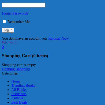
Forget Password?
Remember Me
You dont have an account yet?
Register Now
Wishlist
0
0
Shopping Cart
(0 items)
Shopping cart is empty
Continue shopping
Categories
Home
Trending Books
All Books
Publishers
Authors
Best Deals