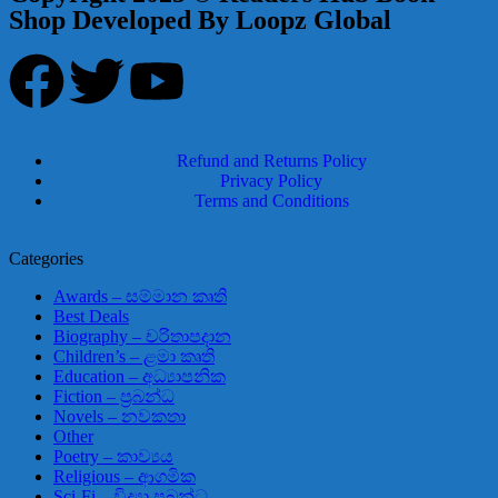
Shop Developed By Loopz Global
Refund and Returns Policy
Privacy Policy
Terms and Conditions
Categories
Awards – සම්මාන කෘති
Best Deals
Biography – චරිතාපදාන
Children’s – ළමා කෘති
Education – අධ්‍යාපනික
Fiction – ප්‍රබන්ධ
Novels – නවකතා
Other
Poetry – කාව්‍යය
Religious – ආගමික
Sci-Fi – විද්‍යා ප්‍රබන්ධ