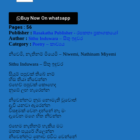
Buy Now On whatsapp
Pages : 56
Publisher :
Rasakatha Publisher - රසකතා ප්‍රකාශකයෝ
Author :
Sithu Induwara – සිතු ඉදුවර
Category :
Poetry – කාව්‍යය
නිවෙමි, නැතිනම් මියෙමි – Niwemi, Nathinam Miyemi
Sithu Induwara – සිතු ඉදුවර
සියුම් පපුවක් තිබේ නම්
හිස තියා නිවෙන්න
එහෙව් පපුවක් කොහෙද
නුඹේ ලඟ හැරෙන්න
නිවෙන්නට නුඹ නොමැති වූවොත්
දැවී යනවා ඇරෙන්න
විසඳුමක් වෙන දන්නේ නෑ මං
දැවෙන මගෙ හිත නිවන්න
එහෙම නැතිනම් හැකිය මට
මතක සයුරේ ගිලෙන්න
නිවෙන්නට නොව එවිට වෙන්නේ