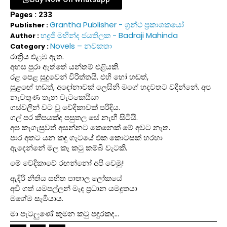
Pages : 233
Grantha Publisher - ග්‍රන්ථ ප්‍රකාශකයෝ
Publisher :
භද්‍රජි මහින්ද ජයතිලක - Badraji Mahinda
Author :
Novels – නවකතා
Category :
රාත්‍රිය එළඹ ඇත.
අහස පුරා ඇත්තේ යන්තම් එළියකි.
රළ පෙළ සුදුවෙන් විරිත්තයි. එහි හෝ හඬත්,
සුළඟේ හඬත්, අඳෝනාවක් ලෙසිනි මගේ හදවතට වදින්නේ. අප
නැවතුණ තැන වැටකෙයියා
ගස්වලින් වට වූ වේදිකාවක් පරිදිය.
ගල් පර කීපයක්ද පසුතල සේ නැඟී සිටියි.
අප කෑගැසුවත් අසන්නට කෙනෙක් මේ අවට නැත.
පාර අතට යන කඳු ගැටයේ එක කොටසක් හරහා
ඇදෙන්නේ මල කෑ කටු කම්බි වැටකි.
මේ වේදිකාවේ රඟන්නෝ අපි වෙමු!
ඇඳිරි නීතිය සහිත පාතාල ලෝකයේ
අවි ගත් යමපල්ලන් මැද ප්‍රධාන යමදූතයා
මගේම සැමියාය.
මා පැටලුණේ කුමන කටු පඳුරකද…