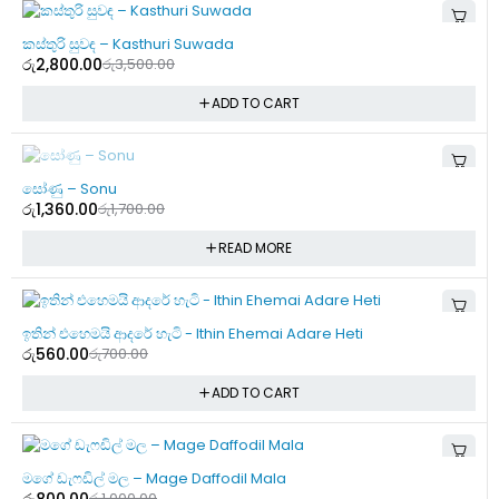
-20%
කස්තුරි සුවඳ – Kasthuri Suwada
රු
2,800.00
රු
3,500.00
ADD TO CART
SOLD OUT
සෝණු – Sonu
රු
1,360.00
රු
1,700.00
READ MORE
-20%
ඉතින් එහෙමයි ආදරේ හැටි - Ithin Ehemai Adare Heti
රු
560.00
රු
700.00
ADD TO CART
-20%
මගේ ඩැෆඩිල් මල – Mage Daffodil Mala
රු
800.00
රු
1,000.00