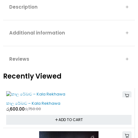
Description
Additional information
Reviews
Recently Viewed
-20%
කාල රේඛාව – Kala Rekhawa
රු
600.00
රු
750.00
ADD TO CART