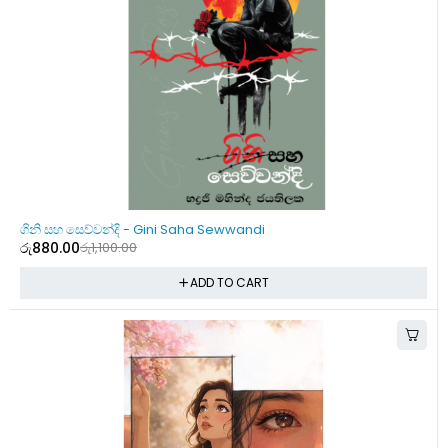
-20%
ගිනි සහ සෙව්වන්දි - Gini Saha Sewwandi
රු
880.00
රු
1,100.00
ADD TO CART