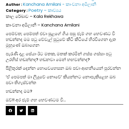
Kanchana Amilani - කාංචනා අමිලානි
Author :
Poetry – කාව්‍යය
Category :
කාල රේඛාව – Kala Rekhawa
කාංචනා අමිලානි – Kanchana Amilani
පෙම්වත; පෙම්පත් එවා සුළගේ ගිය පසු ජෑම් ගහ හෙවණට වී
හඬන්නද මම පටු වේවැල් පුටුවේ කිටි කිටියේ හිරවීගෙන දෑත
මුහුණේ ඔබාගෙන
පැරැණි දළ සේයා ඊට මතක, මතක් කරමින් ගස්ස ගස්සා පටු
උරහිස් හඬන්නද? හඬනවා මෙන් හඟවන්නද?
පිළිතුරක් දෙන්න හොවෙහෙසන ඔබ පවා ආහනියෙන් පුරවන්න
‘ඒ පෙමපත් මා ලියුවේ නොවේ’ කියන්නට නොපැකිළෙහ ඔබ
පවා තිගැස්වන්ත
හඬන්නද මම?
ඔව්!! අර ජෑම් ගහ හෙවණටම වී…